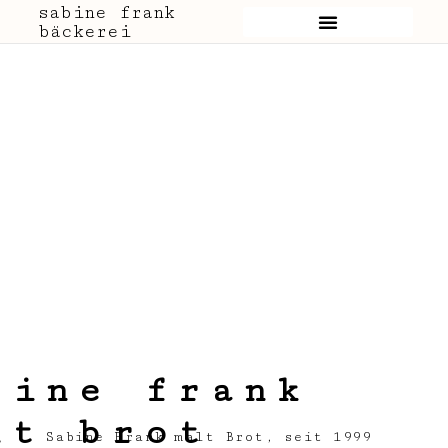
sabine frank
bäckerei
bine frank
lt brot
Sabine Frank malt Brot, seit 1999